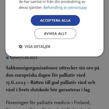
statistikrapporten Cancer 2022 och där
de har samlat in från din användning av
deras tjänster.
Behandling av personupp
utvärderas för första gången
coronaviruspandemins inverkan på dödligheten
ACCEPTERA ALLA
i cancer. Redan tidigare har det framgått […]
→
AVVISA ALLT
VISA DETALJER
Nyhet
|
15.06.2023
Sakkunnigorganisationer uttrycker sin oro på
den europeiska dagen för palliativ vård
15.6.2023 – Rätten till god palliativ vård och
vård i livets slutskede bör garanteras i lag
Föreningen för palliativ medicin i Finland,