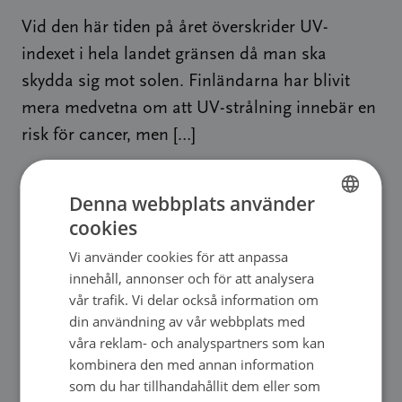
Vid den här tiden på året överskrider UV-
indexet i hela landet gränsen då man ska
skydda sig mot solen. Finländarna har blivit
mera medvetna om att UV-strålning innebär en
risk för cancer, men […]
→
Denna webbplats använder
cookies
FINNISH
Vi använder cookies för att anpassa
FINNISH
Nyhet
|
04.06.2024
innehåll, annonser och för att analysera
SWEDISH
vår trafik. Vi delar också information om
Coronaåren har inte ökat dödligheten i cancer
din användning av vår webbplats med
ENGLISH
– åtminstone inte än
våra reklam- och analyspartners som kan
kombinera den med annan information
Finlands Cancerregister har i dag publicerat
som du har tillhandahållit dem eller som