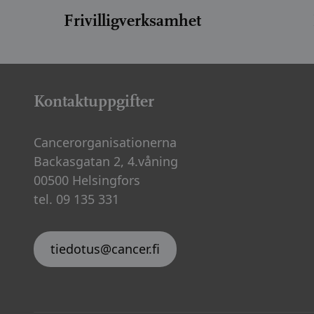
Frivilligverksamhet
Kontaktuppgifter
Cancerorganisationerna
Backasgatan 2, 4.våning
00500 Helsingfors
tel. 09 135 331
tiedotus@cancer.fi