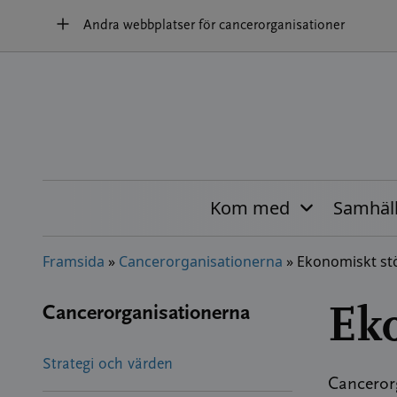
Hoppa
Andra webbplatser för cancerorganisationer
till
innehållet
Kom med
Samhäl
Framsida
»
Cancerorganisationerna
»
Ekonomiskt st
Ek
Cancerorganisationerna
Strategi och värden
Canceror