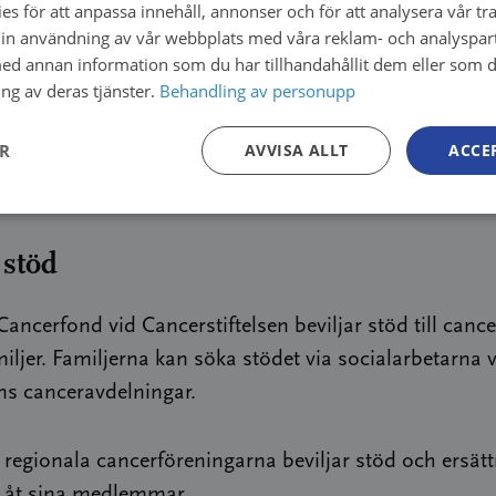
s för att anpassa innehåll, annonser och för att analysera vår tra
det kan endast betalas ut till ett finskt bankkonto.
in användning av vår webbplats med våra reklam- och analyspar
sjukdomen orsakar ekonomiska svårigheter, kontakt
d annan information som du har tillhandahållit dem eller som d
ng av deras tjänster.
Behandling av personupp
ialarbetaren vid det vårdande cancersjukhuset.
ää henkilötietojen käsittelystä.
ER
AVVISA ALLT
ACCE
stöd
ancerfond vid Cancerstiftelsen beviljar stöd till canc
iljer. Familjerna kan söka stödet via socialarbetarna 
ns canceravdelningar.
regionala cancerföreningarna beviljar stöd och ersätt
 åt sina medlemmar.