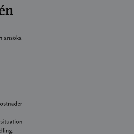
tén
an ansöka
kostnader
 situation
dling.