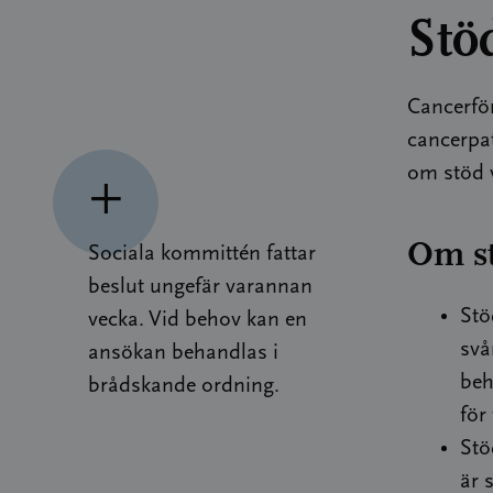
Stö
Cancerfö
cancerpa
om stöd v
Om st
Sociala kommittén fattar
beslut ungefär varannan
Stö
vecka. Vid behov kan en
svå
ansökan behandlas i
beh
brådskande ordning.
för
Stö
är 