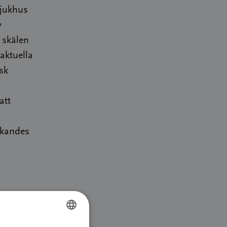
sjukhus
v
 skälen
aktuella
sk
att
ökandes
nland och
PA.