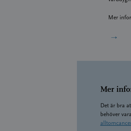
Mer info
→
Mer info
Det är bra at
behöver vara
alltomcancer