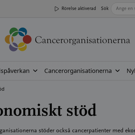
Rörelse aktiverad
Sök
lspåverkan
Cancerorganisationerna
Ny
öd
onomiskt stöd
ganisationerna stöder också cancerpatienter med ek