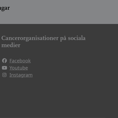
ngar
Cancerorganisationer på sociala
medier
Facebook
Avautuu uuteen ikkunaan
Youtube
Avautuu uuteen ikkunaan
Instagram
Avautuu uuteen ikkunaan