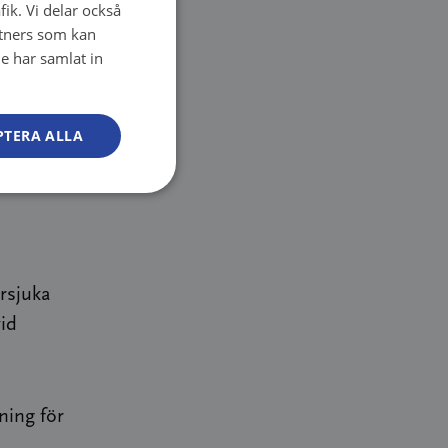
fik. Vi delar också
FINNISH
tners som kan
FINNISH
a
e har samlat in
SWEDISH
ENGLISH
PTERA ALLA
ersjuka
vid
ning för