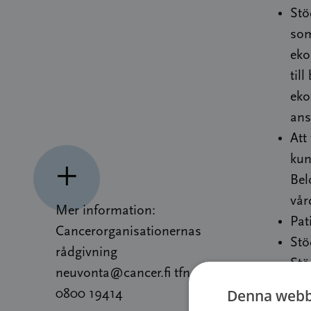
Stö
som
eko
til
eko
ans
Att
kun
Bel
vår
Mer information:
Pat
Cancerorganisationernas
Stö
rådgivning
Stö
neuvonta@cancer.fi
tfn
Stö
Denna webb
0800 19414
har