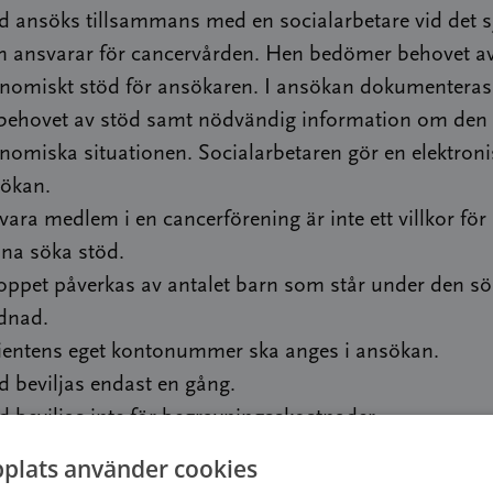
d ansöks tillsammans med en socialarbetare vid det 
 ansvarar för cancervården. Hen bedömer behovet a
nomiskt stöd för ansökaren. I ansökan dokumenteras
l behovet av stöd samt nödvändig information om den 
nomiska situationen. Socialarbetaren gör en elektroni
ökan.
 vara medlem i en cancerförening är inte ett villkor för 
na söka stöd.
oppet påverkas av antalet barn som står under den s
dnad.
ientens eget kontonummer ska anges i ansökan.
d beviljas endast en gång.
d beviljas inte för begravningsskostnader.
d kan beviljas till utländska medborgare som bor i Fi
plats använder cookies
 rätt till finsk offentlig hälsovård och förmåner från F