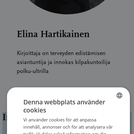
Elina Hartikainen
Kirjoittaja on terveyden edistämisen
asiantuntija ja innokas kilpakuntoilija
polku-ultrilla
Denna webbplats använder
cookies
FINNISH
Ingenting hittades
Vi använder cookies för att anpassa
FINNISH
innehåll, annonser och för att analysera vår
SWEDISH