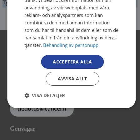
trafik. Vi delar också information om din
Tyvärr, vi kunde inte hitta det du letade efter.
användning av vår webbplats med våra
ENGLISH
reklam- och analyspartners som kan
kombinera den med annan information
som du har tillhandahållit dem eller som de
har samlat in från din användning av deras
tjänster.
Behandling av personupp
Kontaktuppgifter
ACCEPTERA ALLA
Cancerorganisationerna
Backasgatan 2, 4.våning
AVVISA ALLT
00500 Helsingfors
tel. 09 135 331
VISA DETALJER
tiedotus@cancer.fi
Genvägar