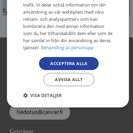
SWEDISH
trafik. Vi delar också information om din
Tyvärr, vi kunde inte hitta det du letade efter.
användning av vår webbplats med våra
ENGLISH
reklam- och analyspartners som kan
kombinera den med annan information
som du har tillhandahållit dem eller som de
har samlat in från din användning av deras
tjänster.
Behandling av personupp
Kontaktuppgifter
ACCEPTERA ALLA
Cancerorganisationerna
Backasgatan 2, 4.våning
AVVISA ALLT
00500 Helsingfors
tel. 09 135 331
VISA DETALJER
tiedotus@cancer.fi
Genvägar