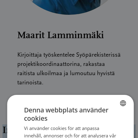
Maarit Lamminmäki
Kirjoittaja työskentelee Syöpärekisterissä
projektikoordinaattorina, rakastaa
raitista ulkoilmaa ja lumoutuu hyvistä
tarinoista.
Denna webbplats använder
cookies
FINNISH
Ingenting hittades
Vi använder cookies för att anpassa
FINNISH
innehåll, annonser och för att analysera vår