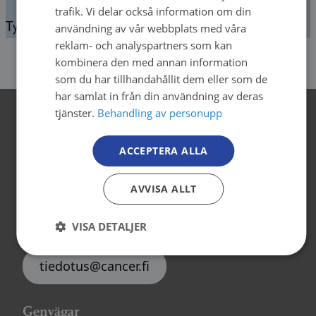
SWEDISH
trafik. Vi delar också information om din
Tyvärr, vi kunde inte hitta det du letade efter.
användning av vår webbplats med våra
ENGLISH
reklam- och analyspartners som kan
kombinera den med annan information
som du har tillhandahållit dem eller som de
har samlat in från din användning av deras
tjänster.
Behandling av personupp
Kontaktuppgifter
ACCEPTERA ALLA
Cancerorganisationerna
Backasgatan 2, 4.våning
AVVISA ALLT
00500 Helsingfors
tel. 09 135 331
VISA DETALJER
tiedotus@cancer.fi
Genvägar