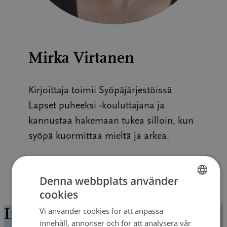
Mirka Virtanen
Kirjoittaja toimii Syöpäjärjestöissä
Lapset puheeksi -kouluttajana ja
kannustaa hakemaan tukea silloin, kun
syöpä kuormittaa mieltä ja arkea.
Denna webbplats använder
cookies
FINNISH
Ingenting hittades
Vi använder cookies för att anpassa
FINNISH
innehåll, annonser och för att analysera vår