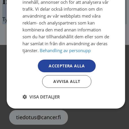
Ingenting hittades
innehåll, annonser och för att analysera vår
SWEDISH
trafik. Vi delar också information om din
användning av vår webbplats med våra
ENGLISH
Tyvärr, vi kunde inte hitta det du letade efter.
reklam- och analyspartners som kan
kombinera den med annan information
som du har tillhandahållit dem eller som de
har samlat in från din användning av deras
tjänster.
Behandling av personupp
Kontaktuppgifter
ACCEPTERA ALLA
Cancerorganisationerna
AVVISA ALLT
Backasgatan 2, 4.våning
00500 Helsingfors
VISA DETALJER
tel. 09 135 331
tiedotus@cancer.fi