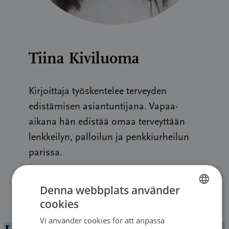
Tiina Kiviluoma
Kirjoittaja työskentelee terveyden
edistämisen asiantuntijana. Vapaa-
aikana hän edistää omaa terveyttään
lenkkeilyn, palloilun ja penkkiurheilun
parissa.
Denna webbplats använder
cookies
FINNISH
Vi använder cookies för att anpassa
FINNISH