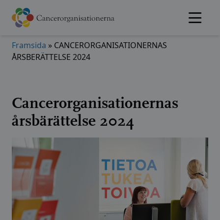
Hoppa
till
innehållet
Framsida
»
CANCERORGANISATIONERNAS
ÅRSBERÄTTELSE 2024
Cancerorganisationernas
årsbärättelse 2024