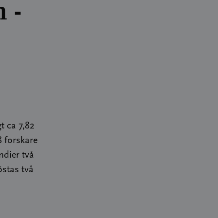
 -
t ca 7,82
 forskare
ndier två
östas två