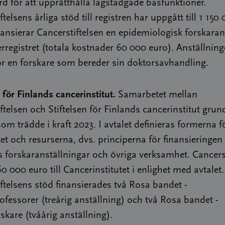
rd för att upprätthålla lagstadgade basfunktioner.
telsens årliga stöd till registren har uppgått till 1 150
inansierar Cancerstiftelsen en epidemiologisk forskaran
rregistret (totala kostnader 60 000 euro). Anställning
r en forskare som bereder sin doktorsavhandling.
n för Finlands cancerinstitut.
Samarbetet mellan
ftelsen och Stiftelsen för Finlands cancerinstitut grun
 som trädde i kraft 2023. I avtalet definieras formerna f
t och resurserna, dvs. principerna för finansieringen
ts forskaranställningar och övriga verksamhet. Cancers
0 000 euro till Cancerinstitutet i enlighet med avtalet
ftelsens stöd finansierades två Rosa bandet -
ofessorer (treårig anställning) och två Rosa bandet -
skare (tvåårig anställning).