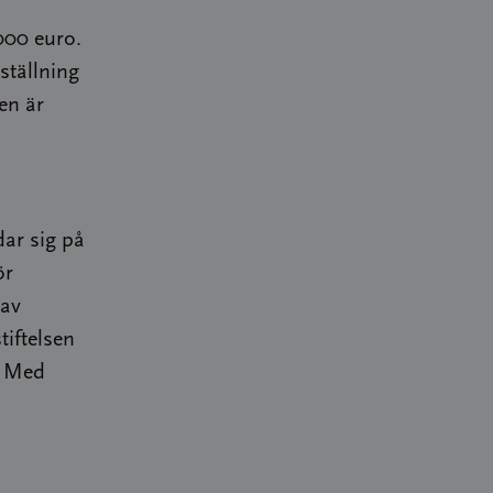
 000 euro.
ställning
en är
dar sig på
ör
 av
tiftelsen
. Med