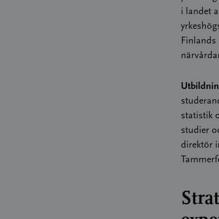
i landet 
yrkeshögs
Finlands 
närvårda
Utbildnin
studeran
statisti
studier 
direktör 
Tammerfor
Stra