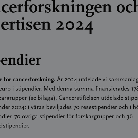
cerforskningen och
ertisen 2024
pendier
r för cancerforskning.
År 2024 utdelade vi sammanlag
euro i stipendier. Med denna summa finansierades 178
skargrupper (se bilaga). Cancerstiftelsen utdelade stipe
der 2024: i våras beviljades 70 resestipendier och i h
ndier, 70 övriga stipendier för forskargrupper och 36
stipendier.