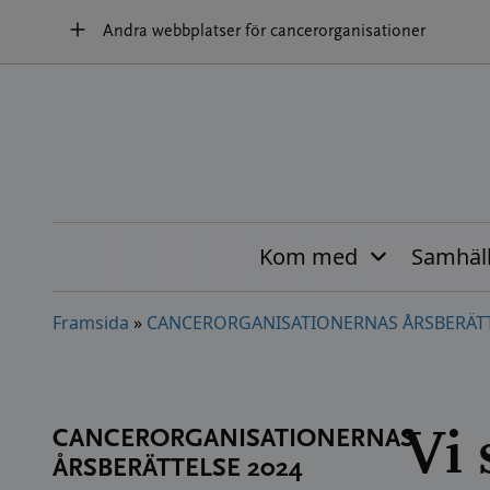
Hoppa
Andra webbplatser för cancerorganisationer
till
innehållet
Kom med
Samhäl
Framsida
»
CANCERORGANISATIONERNAS ÅRSBERÄTT
Vi 
CANCERORGANISATIONERNAS
ÅRSBERÄTTELSE 2024