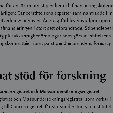
na för ansökan om stipendier och finansieringskriteri
årligen; Cancerstiftelsens experter sammanträdde i ma
tvecklingsbehoven. År 2024 förblev huvudprinciperna
sfinansieringen i stort sett oförändrade. Stipendiebes
sig på sakkunnigbedömningar som görs av stiftelsens
gskommittéer samt på stipendienämndens föredragn
at stöd för forskning
 Cancerregistret och Massundersökningsregistret.
istret och Massundersökningsregistret, som verkar i
g till Cancerregistret, får statsunderstöd via Institutet