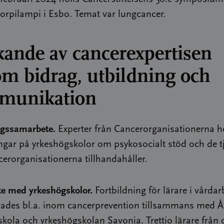
Korpilampi i Esbo. Temat var lungcancer.
kande av cancerexpertisen
m bidrag, utbildning och
munikation
ngssamarbete.
Experter från Cancerorganisationerna h
ngar på yrkeshögskolor om psykosocialt stöd och de t
rorganisationerna tillhandahåller.
e med yrkeshögskolor.
Fortbildning för lärare i vårdar
rades bl.a. inom cancerprevention tillsammans med 
kola och yrkeshögskolan Savonia. Trettio lärare från o