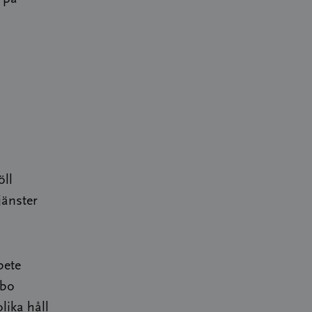
öll
jänster
bete
Åbo
lika håll