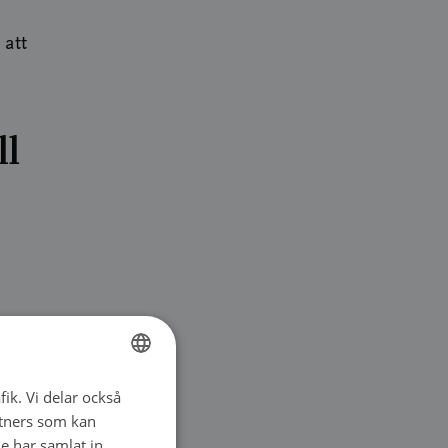
 att
ll
ds
ning i
fik. Vi delar också
FINNISH
tners som kan
land
FINNISH
e har samlat in