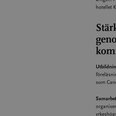
hotellet 
Stär
geno
kom
Utbildni
föreläsni
som Cance
Samarbet
organise
yrkeshögs