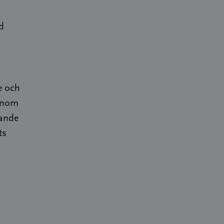
d
e och
 inom
pande
ts