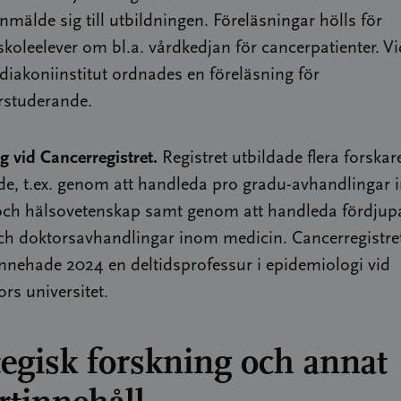
anmälde sig till utbildningen. Föreläsningar hölls för
koleelever om bl.a. vårdkedjan för cancerpatienter. Vi
diakoniinstitut ordnades en föreläsning för
rstuderande.
g vid Cancerregistret.
Registret utbildade flera forskar
de, t.ex. genom att handleda pro gradu-avhandlingar
k och hälsovetenskap samt genom att handleda fördju
och doktorsavhandlingar inom medicin. Cancerregistre
innehade 2024 en deltidsprofessur i epidemiologi vid
s universitet.
tegisk forskning och annat