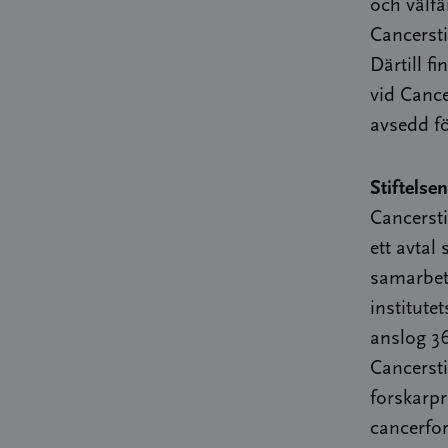
och välfä
Cancerstif
Därtill f
vid Cance
avsedd fö
Stiftelse
Cancersti
ett avtal
samarbete
institute
anslog 36
Cancersti
forskarpr
cancerfor