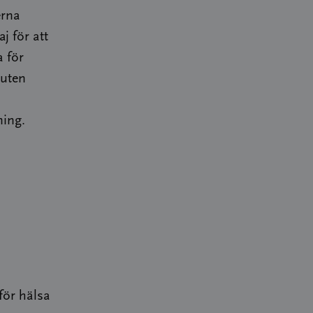
erna
j för att
 för
luten
ing.
 för hälsa