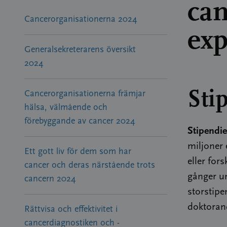
can
Cancerorganisationerna 2024
exp
Generalsekreterarens översikt
2024
Sti
Cancerorganisationerna främjar
hälsa, välmående och
förebyggande av cancer 2024
Stipendie
miljoner 
Ett gott liv för dem som har
eller for
cancer och deras närstående trots
gånger un
cancern 2024
storstipe
doktorand
Rättvisa och effektivitet i
cancerdiagnostiken och -